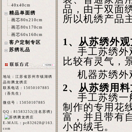
40x40cm
品，由于双面
精品单面绣
所以机绣产品
画芯80x210cm
画芯80x170cm
画芯60x160cm
1、从苏绣外观
客户定制专区
手工苏绣外观
苏绣礼品
比较有灵气，
机器苏绣外观
地址：江苏省苏州市镇湖绣
品街腾龙绣庄
2、从苏绣用料
联系电话：15050107885
（吾先生）
手工苏绣一般
微信号：15050107885
制作的专用花
QQ：81583252(注名
苏绣
)
富，并且带有
E-MAIL：
pc832628@163.
小的绒毛。
com