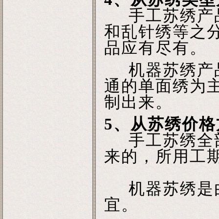
手工苏绣产品
和乱针绣等之
品应有尽有。
机器苏绣产品
通的单面绣为
制出来。
5、从苏绣价格
手工苏绣全部
来的，所用工
机器苏绣是由
宜。