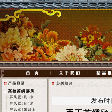
|
|
苏绣知识
高档苏绣屏风
屏风宽2到3米
发布时间[
屏风宽3到4米
屏风宽4米以上