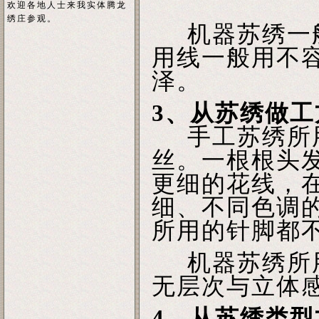
欢迎各地人士来我实体腾龙
绣庄参观。
机器苏绣一般
用线一般用不
泽。
3、从苏绣做工
手工苏绣所用
丝。一根根头发
更细的花线，
细、不同色调
所用的针脚都
机器苏绣所用
无层次与立体
4、从苏绣类型