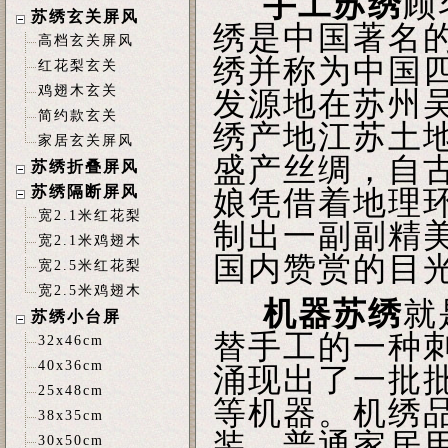
手工苏绣
顾
苏绣玄关屏风
绣是中国著名
高档玄关屏风
绣并称为中国
红花梨玄关
鸡翅木玄关
发源地在苏州
简约款玄关
绣产地江苏土
家居玄关屏风
盛产丝绸，自
苏绣折叠屏风
苏绣隔断屏风
娘凭借着地理
宽2.1米红花梨
制出一副副精
宽2.1米鸡翅木
国内赞赏的目
宽2.5米红花梨
宽2.5米鸡翅木
机器苏绣
就
苏绣小台屏
替手工的一种
32x46cm
40x36cm
涌现出了一批
25x48cm
等机器。机绣
38x35cm
装、普通家居
30x50cm