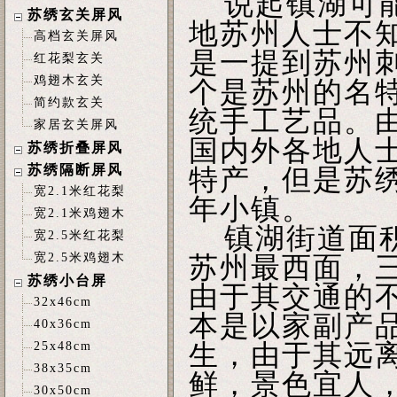
说起镇湖可能
苏绣玄关屏风
地苏州人士不
高档玄关屏风
是一提到苏州
红花梨玄关
鸡翅木玄关
个是苏州的名
简约款玄关
统手工艺品。
家居玄关屏风
国内外各地人
苏绣折叠屏风
苏绣隔断屏风
特产，但是苏
宽2.1米红花梨
年小镇。
宽2.1米鸡翅木
镇湖街道面积
宽2.5米红花梨
宽2.5米鸡翅木
苏州最西面，
苏绣小台屏
由于其交通的
32x46cm
本是以家副产
40x36cm
25x48cm
生，由于其远
38x35cm
鲜，景色宜人
30x50cm