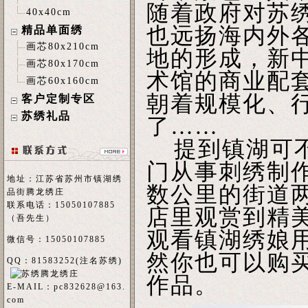
随着政府对苏
40x40cm
也远扬海内外
精品单面绣
画芯80x210cm
地的形成，新
画芯80x170cm
术馆的商业配
画芯60x160cm
朝着规模化、
客户定制专区
苏绣礼品
了……
提到镇湖可不
门从事刺绣制
地址：江苏省苏州市镇湖绣
数公里的街道
品街腾龙绣庄
联系电话：15050107885
店里观赏到精
（吾先生）
观看镇湖绣娘
微信号：15050107885
然你也可以购
QQ：81583252(注名
苏绣
)
作品。
E-MAIL：
pc832628@163.
com