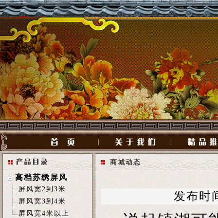
|
|
商城动态
高档苏绣屏风
屏风宽2到3米
发布时间[2
屏风宽3到4米
屏风宽4米以上