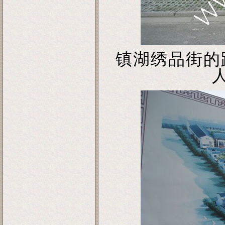
镇湖绣品街的