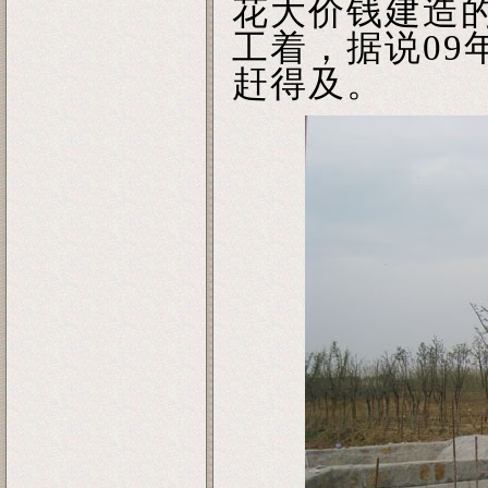
花大价钱建造
工着，据说09
赶得及。