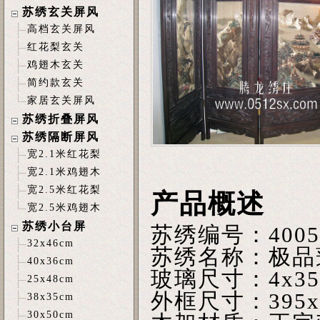
苏绣玄关屏风
高档玄关屏风
红花梨玄关
鸡翅木玄关
简约款玄关
家居玄关屏风
苏绣折叠屏风
苏绣隔断屏风
宽2.1米红花梨
宽2.1米鸡翅木
宽2.5米红花梨
产品概述
宽2.5米鸡翅木
苏绣小台屏
苏绣编号：40
32x46cm
苏绣名称：极品
40x36cm
玻璃尺寸：4x35x
25x48cm
外框尺寸：395x
38x35cm
30x50cm