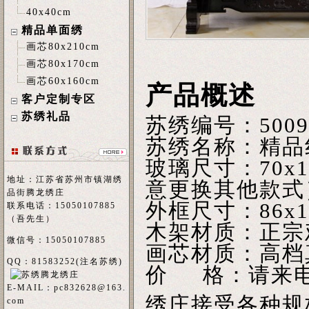
40x40cm
精品单面绣
画芯80x210cm
画芯80x170cm
画芯60x160cm
产品概述
客户定制专区
苏绣礼品
苏绣编号：50
苏绣名称：精品
玻璃尺寸：70x
地址：江苏省苏州市镇湖绣
意更换其他款式
品街腾龙绣庄
外框尺寸：86x1
联系电话：15050107885
（吾先生）
木架材质：正宗
微信号：15050107885
画芯材质：高档
QQ：81583252(注名
苏绣
)
价 格：请来
E-MAIL：
pc832628@163.
绣庄接受各种规
com