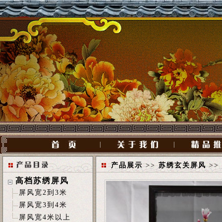
|
|
产品展示
>>
苏绣玄关屏风
>>
高档苏绣屏风
屏风宽2到3米
屏风宽3到4米
屏风宽4米以上