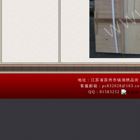
地址：江苏省苏州市镇湖绣品街 苏绣
客服邮箱：pc832628@163.
QQ：81583252