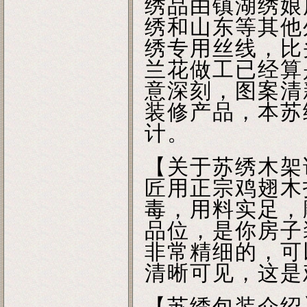
绣品由镇湖绣娘
绣和山东等其他
绣专用丝线，比
兰花做工已经算
意深刻，图案清
装修产品，本苏
计。
【关于苏绣木架
匠用正宗鸡翅木
毒，用料实足，
品位，是你房子
非常精细的，可
清晰可见，这是
【苏绣包装介绍