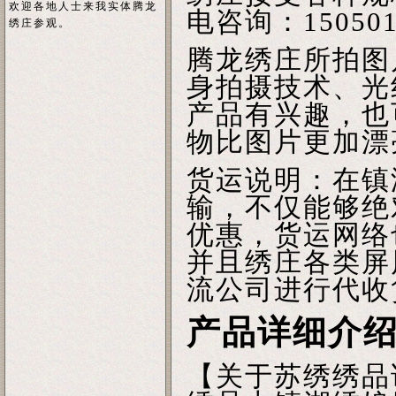
欢迎各地人士来我实体腾龙
电咨询：150501
绣庄参观。
腾龙绣庄所拍图
身拍摄技术、光
产品有兴趣，也
物比图片更加漂
货运说明：在镇
输，不仅能够绝
优惠，货运网络
并且绣庄各类屏
流公司进行代收
产品详细介
【关于苏绣绣品