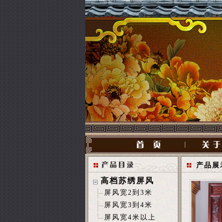
|
产品展
高档苏绣屏风
屏风宽2到3米
屏风宽3到4米
屏风宽4米以上