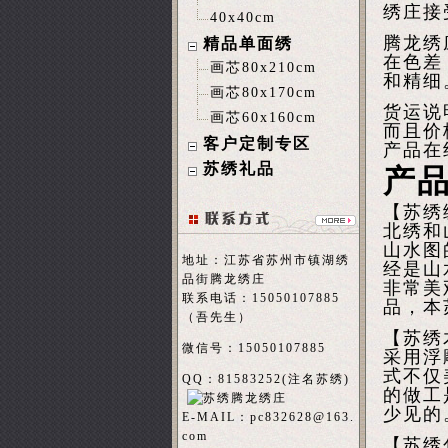
绣庄接
40x40cm
腾龙绣
精品单面绣
在色差
画芯80x210cm
和精细
画芯80x170cm
货运说
画芯60x160cm
而且价
客户定制专区
产品在
苏绣礼品
产
【苏绣
北绣和
山水图
地址：江苏省苏州市镇湖绣
经是山
品街腾龙绣庄
非常美
联系电话：15050107885
品，本
（吾先生）
【苏绣
微信号：15050107885
采用浮
式不仅
QQ：81583252(注名
苏绣
)
的做工
少见的
E-MAIL：
pc832628@163.
com
【苏绣