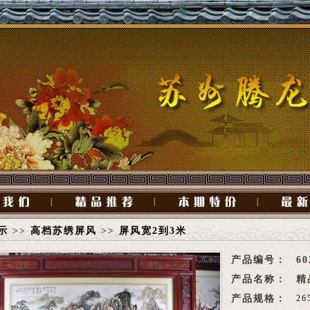
|
|
|
示
>>
高档苏绣屏风
>>
屏风宽2到3米
产品编号：
60
产品名称：
精
产品规格：
26