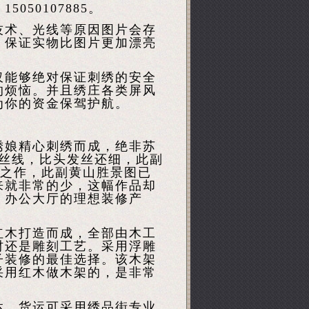
50107885。
技术、光线等原因图片会存
。保证实物比图片更加漂亮
仅能够绝对保证刺绣的安全
的烦恼。并且绣庄各类屏风
为你的资金保驾护航。
绣娘精心刺绣而成，绝非苏
用丝线，比头发丝还细，此副
心之作，此副黄山胜景图已
来就非常的少，这幅作品却
、办公大厅的理想装修产
红木打造而成，全部由木工
材还是雕刻工艺。采用浮雕
子装修的最佳选择。该木架
采用红木做木架的，是非常
达。货运可采用绣品街专业