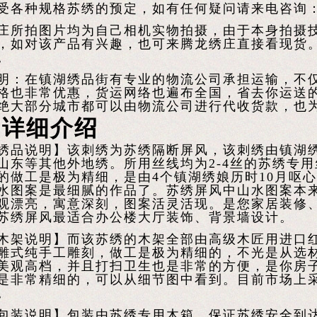
受各种规格苏绣的预定，如有任何疑问请来电咨询：150
庄所拍图片均为自己相机实物拍摄，由于本身拍摄
，如对该产品有兴趣，也可来腾龙绣庄直接看现货
。
明：在镇湖绣品街有专业的物流公司承担运输，不
格也非常优惠，货运网络也遍布全国，省去你运送
绝大部分城市都可以由物流公司进行代收货款，也
品详细介绍
绣品说明】该刺绣为苏绣隔断屏风，该刺绣由镇湖
山东等其他外地绣。所用丝线均为2-4丝的苏绣专
的做工是极为精细，是由4个镇湖绣娘历时10月呕
水图案是最细腻的作品了。苏绣屏风中山水图案本
观漂亮，寓意深刻，图案活灵活现。是您家居装修
苏绣屏风最适合办公楼大厅装饰、背景墙设计。
木架说明】而该苏绣的木架全部由高级木匠用进口
雕式纯手工雕刻，做工是极为精细的，不光是从选
美观高档，并且打扫卫生也是非常的方便，是你房
是非常精细的，可以从细节图中看到。目前市场上
。
包装说明】包装由苏绣专用木箱，保证苏绣安全到