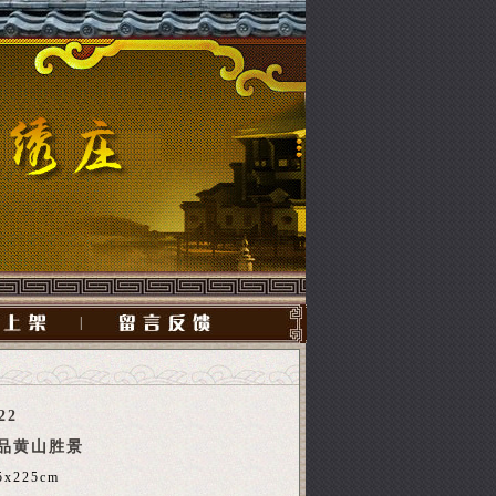
|
22
品黄山胜景
5x225cm