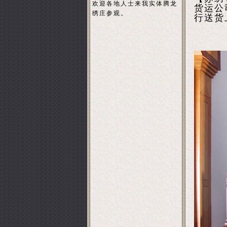
欢迎各地人士来我实体腾龙
货运公
绣庄参观。
行送货