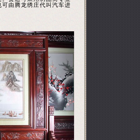
也可由腾龙绣庄代叫汽车进