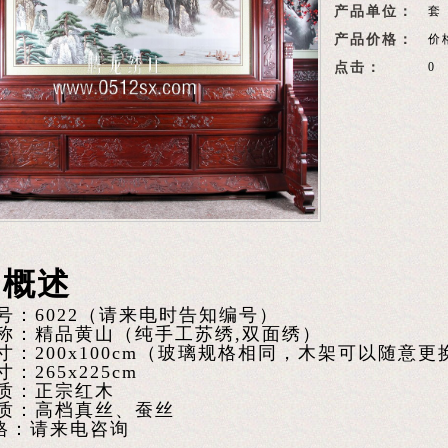
产品单位：
套
产品价格：
价
点击：
0
品概述
号：6022（请来电时告知编号）
称：精品黄山（纯手工苏绣,双面绣）
寸：200x100cm（玻璃规格相同，木架可以随意
：265x225cm
质：正宗红木
质：高档真丝、蚕丝
：请来电咨询