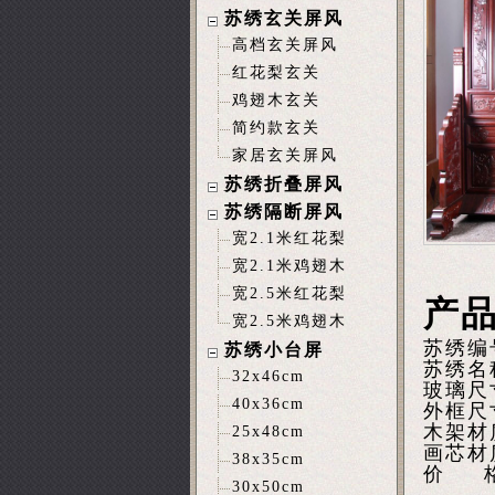
苏绣玄关屏风
高档玄关屏风
红花梨玄关
鸡翅木玄关
简约款玄关
家居玄关屏风
苏绣折叠屏风
苏绣隔断屏风
宽2.1米红花梨
宽2.1米鸡翅木
宽2.5米红花梨
产
宽2.5米鸡翅木
苏绣编
苏绣小台屏
苏绣名
32x46cm
玻璃尺
40x36cm
外框尺寸
木架材
25x48cm
画芯材
38x35cm
价 格
30x50cm