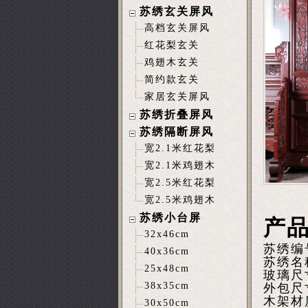
苏绣玄关屏风
高档玄关屏风
红花梨玄关
鸡翅木玄关
简约款玄关
家居玄关屏风
苏绣折叠屏风
苏绣隔断屏风
宽2.1米红花梨
宽2.1米鸡翅木
宽2.5米红花梨
宽2.5米鸡翅木
苏绣小台屏
产
32x46cm
苏绣编
40x36cm
苏绣名
25x48cm
玻璃尺
38x35cm
外包尺寸
木架材
30x50cm