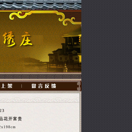
|
23
品花开富贵
2x198cm