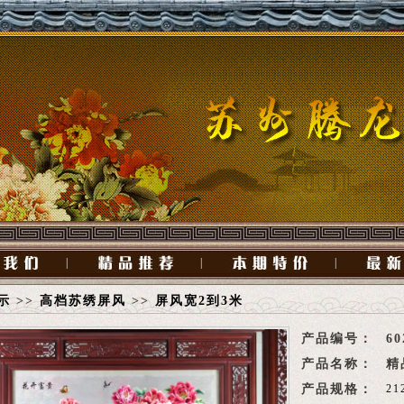
|
|
|
示
>>
高档苏绣屏风
>>
屏风宽2到3米
产品编号：
60
产品名称：
精
产品规格：
21