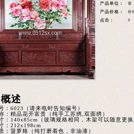
产品单位：
套
产品价格：
价
点击：
0
品概述
号：6023（请来电时告知编号）
称：精品花开富贵（纯手工苏绣,双面绣）
寸：140x85cm（玻璃规格相同，木架可以随意更
：212x198cm
质：菠萝格（纯打磨着色，非油漆）