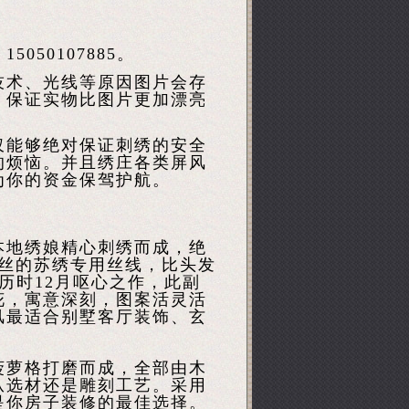
50107885。
技术、光线等原因图片会存
。保证实物比图片更加漂亮
仅能够绝对保证刺绣的安全
的烦恼。并且绣庄各类屏风
为你的资金保驾护航。
本地绣娘精心刺绣而成，绝
6丝的苏绣专用丝线，比头发
历时12月呕心之作，此副
花，寓意深刻，图案活灵活
风最适合别墅客厅装饰、玄
菠萝格打磨而成，全部由木
从选材还是雕刻工艺。采用
是你房子装修的最佳选择。