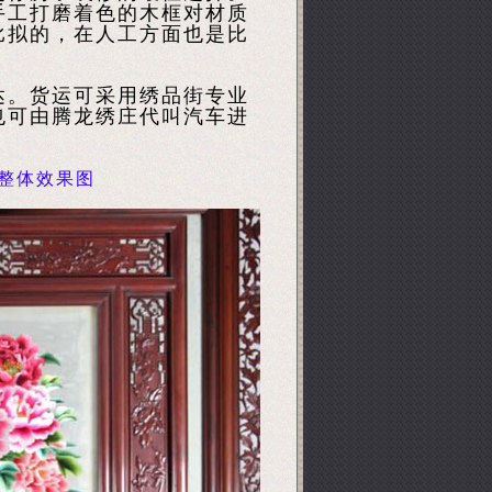
手工打磨着色的木框对材质
比拟的，在人工方面也是比
达。货运可采用绣品街专业
也可由腾龙绣庄代叫汽车进
整体效果图