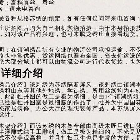
质：高档真丝、蚕丝
：请来电咨询
受各种规格苏绣的预定，如有任何疑问请来电咨询：150
庄所拍图片均为自己相机实物拍摄，由于本身拍摄
，如对该产品有兴趣，也可来腾龙绣庄直接看现货
。
明：在镇湖绣品街有专业的物流公司承担运输，不
格也非常优惠，货运网络也遍布全国，省去你运送
绝大部分城市都可以由物流公司进行代收货款，也
品详细介绍
绣品介绍】该刺绣为苏绣隔断屏风，该刺绣由镇湖
绣和山东等其他外地绣、学徒绣。所用丝线均为4-
，此副牡丹图的做工是极为精细，是由1个镇湖绣娘
已经是牡丹图案是最细腻的作品了。牡丹为中国国
您家居装修、办公大厅的理想装修产品，本苏绣屏
设计。
木架介绍】而该苏绣的木架全部由高级木匠用进口
半浮雕式纯手工雕刻，做工是极为精细的，不光是
式不仅美观高档，并且打扫卫生也是非常的方便，