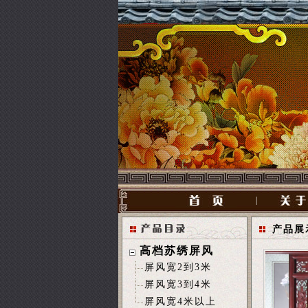
|
产品展
高档苏绣屏风
屏风宽2到3米
屏风宽3到4米
屏风宽4米以上