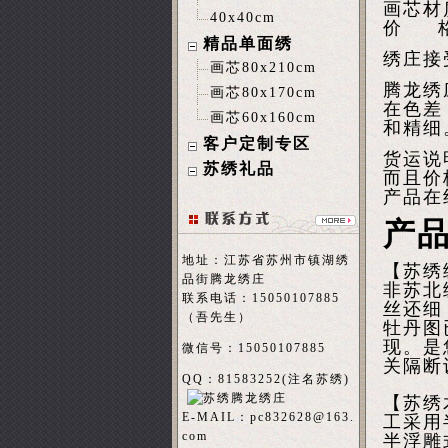
画芯材
40x40cm
价 格
精品单面绣
绣庄接
画芯80x210cm
腾龙绣
画芯80x170cm
在色差
画芯60x160cm
和精细
客户定制专区
货运说
苏绣礼品
而且价
产品在
产
地址：江苏省苏州市镇湖绣
【苏绣
品街腾龙绣庄
非苏北
联系电话：15050107885
丝还细
（吾先生）
牡丹图
现。是
微信号：15050107885
关隔断
QQ：81583252(注名
苏绣
)
【苏绣
E-MAIL：
pc832628@163.
工采用
com
半浮雕