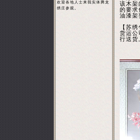
欢迎各地人士来我实体腾龙
该木架
绣庄参观。
的要求
油漆架
【苏绣
货运公
行送货