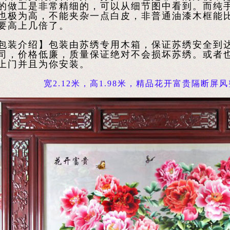
的做工是非常精细的，可以从细节图中看到。而纯
也极为高，不能夹杂一点白皮，非普通油漆木框能
要高上几倍了。
包装介绍】包装由苏绣专用木箱，保证苏绣安全到
司，价格低廉，质量保证绝对不会损坏苏绣。或者
上门并且为你安装。
宽2.12米，高1.98米，
精品花开富贵隔断屏风