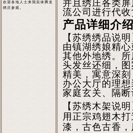
并且绣庄各类屏
欢迎各地人士来我实体腾龙
绣庄参观。
流公司进行代收
产品详细介
【苏绣绣品说明
由镇湖绣娘精心
其他外地绣。所
头发丝还细，图
精美，寓意深刻
办公大厅的理想
家庭玄关、隔断
【苏绣木架说明
用正宗鸡翅木打
漆，古色古香，