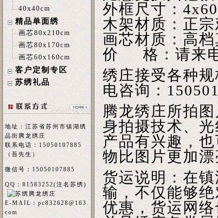
外框尺寸：4x60x
40x40cm
木架材质：正宗
精品单面绣
画芯80x210cm
画芯材质：高档
画芯80x170cm
价 格：请来
画芯60x160cm
客户定制专区
绣庄接受各种规
苏绣礼品
电咨询：150501
腾龙绣庄所拍图
身拍摄技术、光
地址：江苏省苏州市镇湖绣
品街腾龙绣庄
产品有兴趣，也
联系电话：15050107885
物比图片更加漂
（吾先生）
微信号：15050107885
货运说明：在镇
QQ：81583252(注名
苏绣
)
输，不仅能够绝
优惠，货运网络
E-MAIL：
pc832628@163.
com