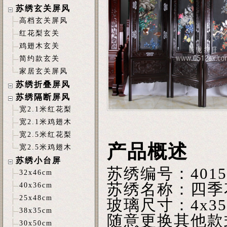
苏绣玄关屏风
高档玄关屏风
红花梨玄关
鸡翅木玄关
简约款玄关
家居玄关屏风
苏绣折叠屏风
苏绣隔断屏风
宽2.1米红花梨
宽2.1米鸡翅木
宽2.5米红花梨
产品概述
宽2.5米鸡翅木
苏绣小台屏
苏绣编号：40
32x46cm
苏绣名称：四季
40x36cm
25x48cm
玻璃尺寸：4x3
38x35cm
随意更换其他款
30x50cm