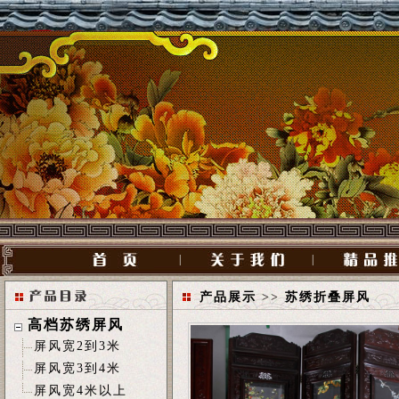
|
|
产品展示
>>
苏绣折叠屏风
高档苏绣屏风
屏风宽2到3米
屏风宽3到4米
屏风宽4米以上