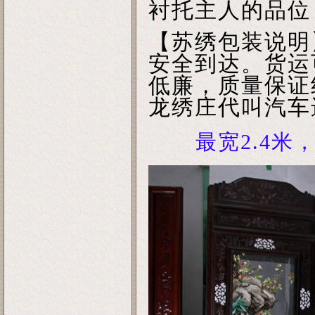
衬托主人的品位
【苏绣包装说明
安全到达。货运
低廉，质量保证
龙绣庄代叫汽车
最宽2.4米