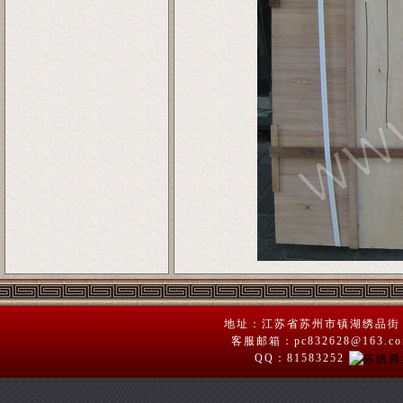
地址：江苏省苏州市镇湖绣品街 苏绣
客服邮箱：pc832628@163.
QQ：81583252