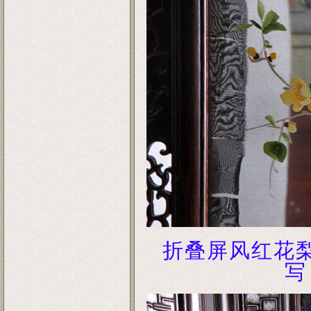
折叠屏风红花
写