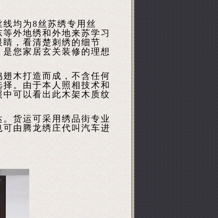
丝线均为8丝苏绣专用丝
东等外地绣和外地来苏学习
眼睛，看清楚刺绣的细节
，是您家居玄关装修的理想
鸡翅木打造而成，不含任何
选择。由于本人照相技术和
照中可以看出此木架木质纹
达。货运可采用绣品街专业
也可由腾龙绣庄代叫汽车进