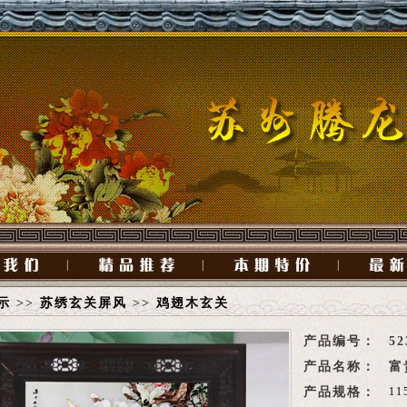
|
|
|
示
>>
苏绣玄关屏风
>>
鸡翅木玄关
产品编号：
52
产品名称：
富
产品规格：
11