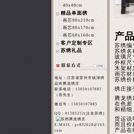
40x40cm
精品单面绣
画芯80x210cm
画芯80x170cm
产
画芯60x160cm
客户定制专区
苏绣编
苏绣礼品
苏绣名
玻璃尺
外框尺寸
木架材
画芯材
地址：江苏省苏州市镇湖绣
苏绣价
品街腾龙绣庄
绣庄接
联系电话：15050107885
（吾先生）
腾龙绣
在色差
微信号：15050107885
和精细
QQ：81583252(注名
苏绣
)
货运说
而且价
E-MAIL：
pc832628@163.
产品在
com