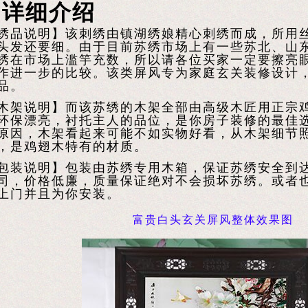
品详细介绍
绣品说明】该刺绣由镇湖绣娘精心刺绣而成，所用
头发还要细。由于目前苏绣市场上有一些苏北、山
绣在市场上滥竽充数，所以请各位买家一定要擦亮
作进一步的比较。该类屏风专为家庭玄关装修设计
品。
木架说明】而该苏绣的木架全部由高级木匠用正宗
环保漂亮，衬托主人的品位，是你房子装修的最佳
原因，木架看起来可能不如实物好看，从木架细节
，是鸡翅木特有的材质。
包装说明】包装由苏绣专用木箱，保证苏绣安全到
司，价格低廉，质量保证绝对不会损坏苏绣。或者
上门并且为你安装。
富贵白头玄关屏风整体效果图