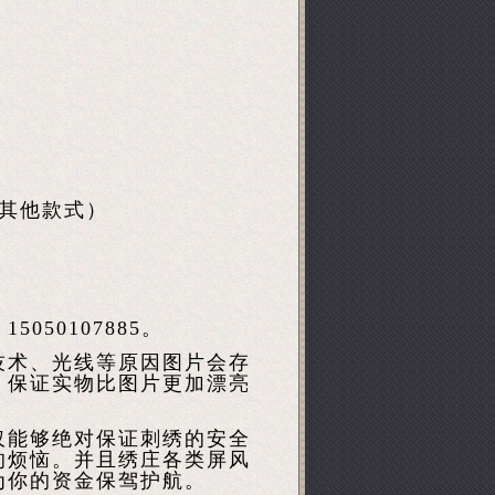
换其他款式）
50107885。
技术、光线等原因图片会存
。保证实物比图片更加漂亮
仅能够绝对保证刺绣的安全
的烦恼。并且绣庄各类屏风
为你的资金保驾护航。