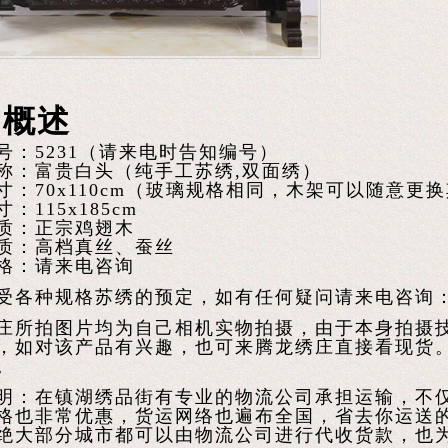
品概述
号：5231（请来电时告知编号）
称：富贵白头（纯手工苏绣,双面绣）
寸：70x110cm（玻璃规格相同，木架可以随意更
：115x185cm
质：正宗鸡翅木
质：高档真丝、蚕丝
格：请来电咨询
受各种规格苏绣的预定，如有任何疑问请来电咨询：150
庄所拍图片均为自己相机实物拍摄，由于本身拍摄
，如对该产品有兴趣，也可来腾龙绣庄直接看现货
。
明：在镇湖绣品街有专业的物流公司承担运输，不
格也非常优惠，货运网络也遍布全国，省去你运送
绝大部分城市都可以由物流公司进行代收货款，也