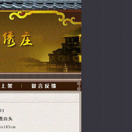
|
31
贵白头
5x185cm