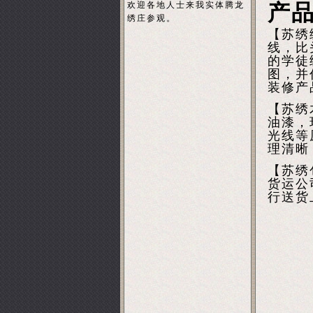
欢迎各地人士来我实体腾龙
产
绣庄参观。
【苏绣
线，比
的学徒
图，并
装修产
【苏绣
油漆，
光线等
理清晰
【苏绣
货运公
行送货