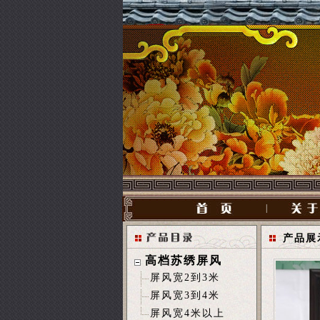
|
产品展
高档苏绣屏风
屏风宽2到3米
屏风宽3到4米
屏风宽4米以上