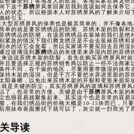
且价廉受到了各地友人的欢迎。各地买家在腾龙绣
询下这个
苏绣
屏风拿回家后我到底该如何去保养它
人的状态。所以根据本人对苏绣屏风的了解来介绍
抛砖引玉。
型苏绣屏风的保养也是极其简单的，并不像各地
简单的就是要苏绣绣品的防潮、苏绣木架的防裂和
苏绣绣品的防潮，在该苏绣绣品在装裱前我们是绝
别紧急的情况下我们腾龙绣庄是不会去装裱苏绣和
到水的话它会发霉，所以买家请不要买回去后用湿
通过玻璃流到
苏绣
绣品的夹缝里来弄湿内部的苏绣
说说苏绣木架的防裂，首先在购买苏绣屏风时就
并且要选择正规的苏绣销售商以防止一些不法商家
条件不同，在干燥的地区，尽量用要带微湿的抹布
保持木架的湿润，但是千万不要把水弄进里面的苏
太阳暴晒，以免出来苏绣木架的开裂和变形来损坏
是关键的防尘，其实苏绣屏风的玻璃和苏绣屏风
以了，也非常的方便。关键是由于
苏绣
屏风木架的
尘也很容易就聚集起来。其实这个也是非常的容易
腊，在我们绣品街的价格大概是10-15块而已，只
后用抹布表面擦拭下就可以了，灰尘就一扫而光了
关导读