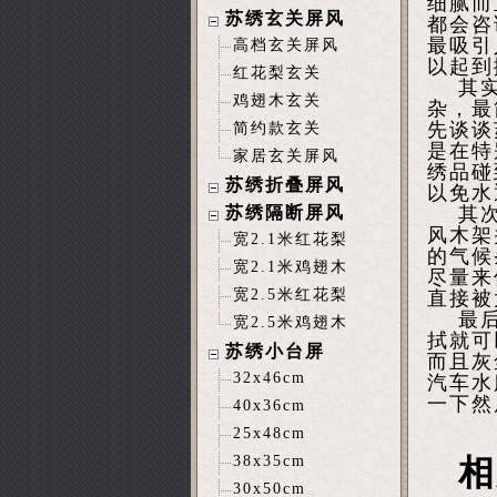
细腻而
苏绣玄关屏风
都会咨
最吸引
高档玄关屏风
以起到
红花梨玄关
其实大
鸡翅木玄关
杂，最
先谈谈
简约款玄关
是在特
家居玄关屏风
绣品碰
苏绣折叠屏风
以免水
苏绣隔断屏风
其次来
风木架
宽2.1米红花梨
的气候
宽2.1米鸡翅木
尽量来
宽2.5米红花梨
直接被
最后就
宽2.5米鸡翅木
拭就可
苏绣小台屏
而且灰
32x46cm
汽车水
一下然
40x36cm
25x48cm
38x35cm
相
30x50cm