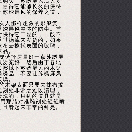
庄购买了苏绣屏风后大多
，使得它能够长久的保持
下苏绣屏风的保养之道，
友人那样想象的那般复
苏绣屏风整体的防尘。首
对保持它干燥的，一般不
通过物流来发货的，如果
抹布去擦拭表面的玻璃，
绣品。
要选择尽量好一点苏绣屏
以次充好。然后由于各地
去擦拭下苏绣屏风的木架
绣绣品，不要让苏绣屏风
玻璃。
的木架表面只要去抹布擦
雕刻处非常之难以清理，
清洗的，用到的道具就是
要用那腊对准雕刻处轻轻喷
而且看起来非常的鲜亮。