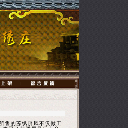
|
所售的苏绣屏风不仅做工