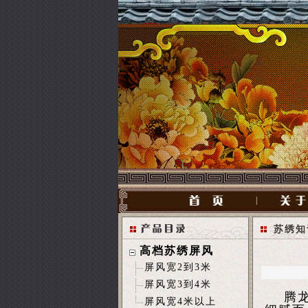
|
苏绣知
高档苏绣屏风
屏风宽2到3米
屏风宽3到4米
腾龙绣
屏风宽4米以上