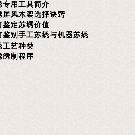
绣专用工具简介
绣屏风木架选择诀窍
何鉴定苏绣价值
何鉴别手工苏绣与机器苏绣
绣工艺种类
绣绣制程序